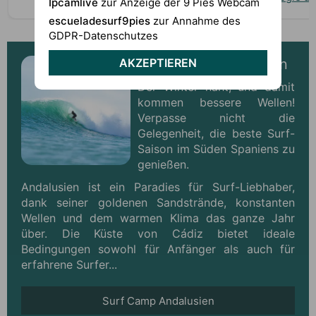
gemacht habt...
Ipcamlive
zur Anzeige der 9 Pies Webcam
escueladesurf9pies
zur Annahme des
GDPR-Datenschutzes
AKZEPTIEREN
Surf Camp in Andalusien
Der Winter naht, und damit
kommen bessere Wellen!
Verpasse nicht die
Gelegenheit, die beste Surf-
Saison im Süden Spaniens zu
genießen.
Andalusien ist ein Paradies für Surf-Liebhaber,
dank seiner goldenen Sandstrände, konstanten
Wellen und dem warmen Klima das ganze Jahr
über. Die Küste von Cádiz bietet ideale
Bedingungen sowohl für Anfänger als auch für
erfahrene Surfer...
Surf Camp Andalusien