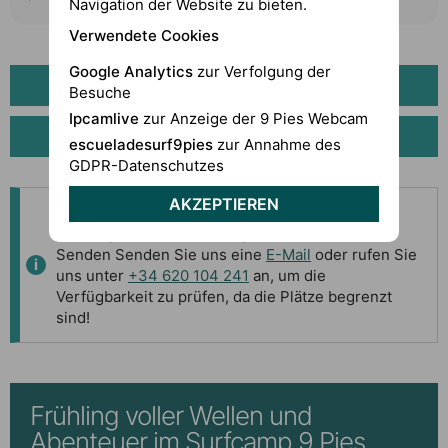
Navigation der Website zu bieten.
Verwendete Cookies
Google Analytics
zur Verfolgung der
VIDEO-RUNDGANG DURCH DAS SURF CAMP
Besuche
Ipcamlive
zur Anzeige der 9 Pies Webcam
FOTOS SURF CAMP
escueladesurf9pies
zur Annahme des
GDPR-Datenschutzes
AKZEPTIEREN
Gültig vom
1. März bis 30. Mai
. (Der Preis an
Feiertagen und Brückentagen kann variieren)
Senden Senden Sie uns eine
E-Mail
oder rufen Sie
uns unter
+34 620 104 241
an, um die
Verfügbarkeit zu prüfen, da die Plätze begrenzt
sind!
Frühling voller Wellen und
Abenteuer im Surfcamp 9 Pies