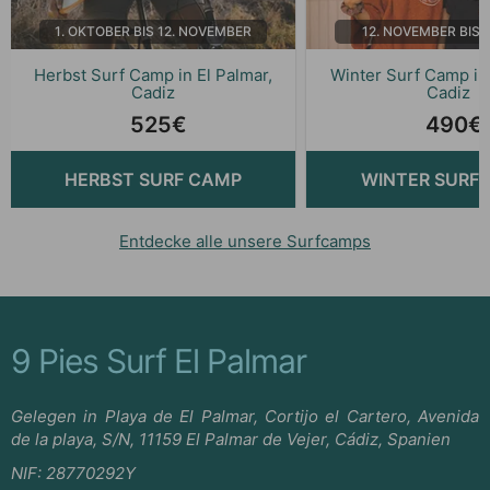
1. OKTOBER BIS 12. NOVEMBER
12. NOVEMBER BIS 
Herbst Surf Camp in El Palmar,
Winter Surf Camp in 
Cadiz
Cadiz
525€
490€
HERBST SURF CAMP
WINTER SURF
Entdecke alle unsere Surfcamps
9 Pies Surf El Palmar
Gelegen in Playa de El Palmar, Cortijo el Cartero, Avenida
de la playa, S/N, 11159 El Palmar de Vejer, Cádiz, Spanien
NIF:
28770292Y