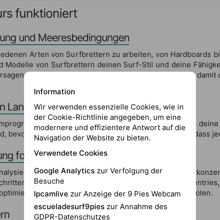
rs funktioniert
stung und Meeresbedingungen
chiedenen Arten von Surfbrettern zu arbeiten, von Hardboards 
 Modelle von Surfbrettern deinen Surf-Stil und deine Fähigke
hersagen aus verschiedenen Quellen genau interpretierst, dami
Information
n Land
Wir verwenden essenzielle Cookies, wie in
der Cookie-Richtlinie angegeben, um eine
mprogramm, das Übungen umfasst, die darauf abzielen, deine
modernere und effizientere Antwort auf die
evor du dich den Wellen stellst, um sicherzustellen, dass jede
Navigation der Website zu bieten.
Verwendete Cookies
ung fortgeschrittener Manöver
Google Analytics
zur Verfolgung der
analysieren und das Beste aus jeder herauszuholen. Wir konze
Besuche
chrittene Manöver wie vertikale Wellenabfahrten, Reentrie
zu optimieren, um das Maximum aus jeder Welle herauszuholen.
Ipcamlive
zur Anzeige der 9 Pies Webcam
escueladesurf9pies
zur Annahme des
rn
GDPR-Datenschutzes