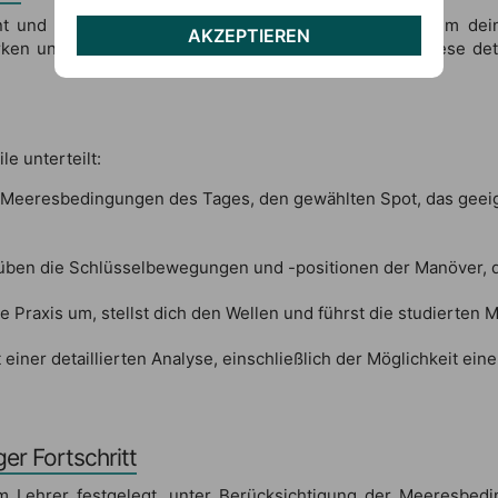
ant und sichtbar ist, verwenden wir Videowerkzeuge, um de
AKZEPTIEREN
en und Verbesserungsbereiche besser verstehen. Diese detaill
e unterteilt:
 Meeresbedingungen des Tages, den gewählten Spot, das geeigne
üben die Schlüsselbewegungen und -positionen der Manöver, d
ie Praxis um, stellst dich den Wellen und führst die studierten 
einer detaillierten Analyse, einschließlich der Möglichkeit e
er Fortschritt
m Lehrer festgelegt, unter Berücksichtigung der Meeresbedi