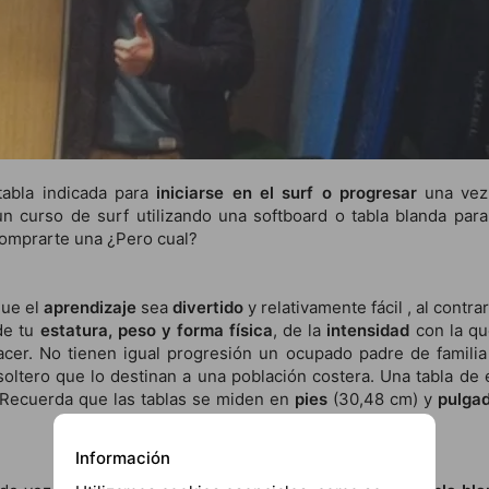
tabla indicada para
iniciarse en el surf o progresar
una vez
n curso de surf utilizando una softboard o tabla blanda par
 comprarte una ¿Pero cual?
que el
aprendizaje
sea
divertido
y relativamente fácil , al contra
 de tu
estatura, peso y forma física
, de la
intensidad
con la qu
cer. No tienen igual progresión un ocupado padre de familia
oltero que lo destinan a una población costera. Una tabla de 
 Recuerda que las tablas se miden en
pies
(30,48 cm) y
pulga
Información