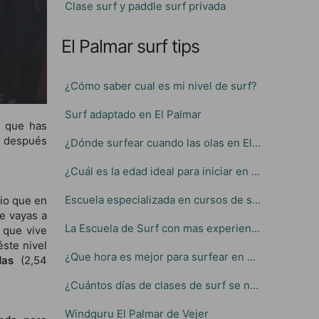
Clase surf y paddle surf privada
El Palmar surf tips
¿Cómo saber cual es mi nivel de surf?
Surf adaptado en El Palmar
 que has
a después
¿Dónde surfear cuando las olas en El Palmar son muy grandes?
¿Cuál es la edad ideal para iniciar en el Surf?
Escuela especializada en cursos de surf para niños
rio que en
e vayas a
La Escuela de Surf con mas experiencia en El Palmar
 que vive
éste nivel
¿Que hora es mejor para surfear en El Palmar?
das
(2,54
¿Cuántos días de clases de surf se necesitan para aprender?
Windguru El Palmar de Vejer