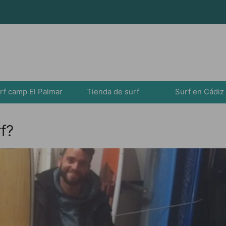
rf camp El Palmar
Tienda de surf
Surf en Cádiz
f?