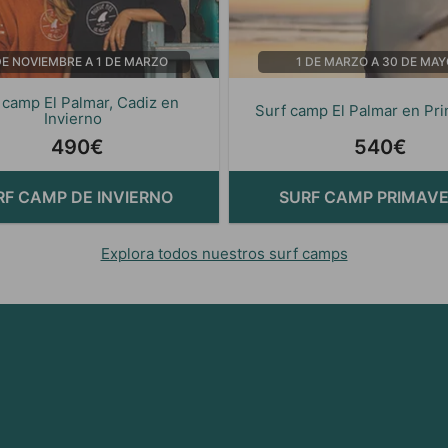
DE NOVIEMBRE A 1 DE MARZO
1 DE MARZO A 30 DE MAY
 camp El Palmar, Cadiz en
Surf camp El Palmar en Pr
Invierno
490€
540€
RF CAMP DE INVIERNO
SURF CAMP PRIMAV
Explora todos nuestros surf camps