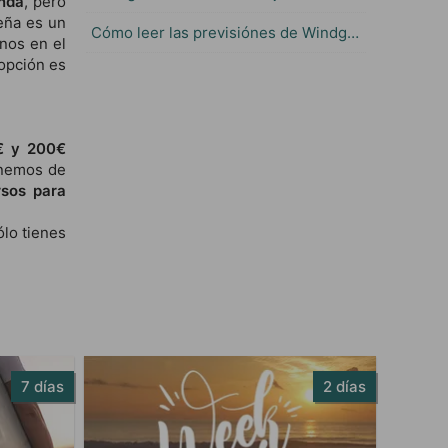
anda
, pero
ueña es un
Cómo leer las previsiónes de Windguru
nos en el
opción es
€ y 200€
onemos de
rsos para
ólo tienes
7 días
2 días