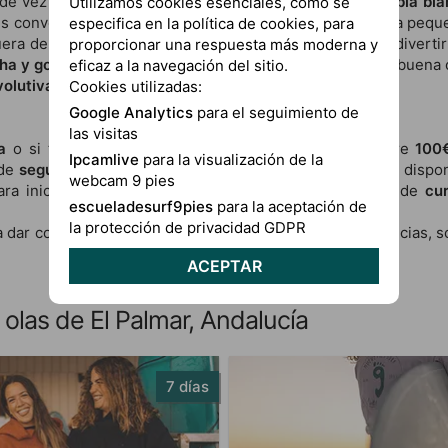
de vez en cuando puede ser suficiente comprar una
tabla bl
Utilizamos cookies esenciales, como se
es conveniente una de
epoxy o de foam
. Elegir una tabla peq
especifica en la política de cookies, para
ra del agua y quepa en el coche lo que buscamos es divertir
proporcionar una respuesta más moderna y
cha y gorda
que tenga
buena remada y estabilidad
. Una buena 
eficaz a la navegación del sitio.
volutiva
para progresar.
Cookies utilizadas:
Google Analytics
para el seguimiento de
las visitas
va
o si tienes un presupuesto limitado en internet entre
100
Ipcamlive
para la visualización de la
 de
segunda mano
. En nuestra tienda de surf dEl Palmar disp
webcam 9 pies
ra iniciarte o mejorar tu nivel, además por supuesto de
cu
escueladesurf9pies
para la aceptación de
la protección de privacidad GDPR
 dar con la
mejor solución
que se adapte a tus circustancias, s
ACEPTAR
olas de El Palmar, Andalucía
7 días