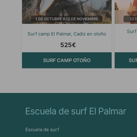
1 DE OCTUBRE A 12 DE NOVIEMBRE
12 
Surf
Surf camp El Palmar, Cadiz en otoño
525€
SURF CAMP OTOÑO
SU
Escuela de surf El Palmar
Escuela de surf