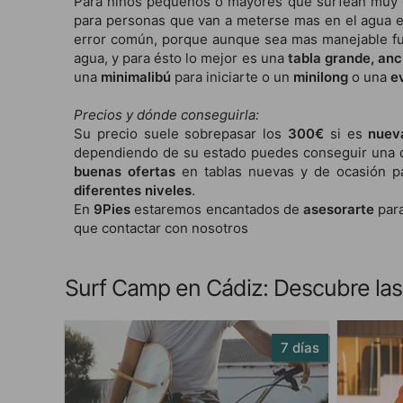
Para niños pequeños o mayores que surfean muy 
para personas que van a meterse mas en el agua 
error común, porque aunque sea mas manejable fue
agua, y para ésto lo mejor es una
tabla grande, an
una
minimalibú
para iniciarte o un
minilong
o una
e
Precios y dónde conseguirla:
Su precio suele sobrepasar los
300€
si es
nue
dependiendo de su estado puedes conseguir una
buenas ofertas
en tablas nuevas y de ocasión pa
diferentes niveles
.
En
9Pies
estaremos encantados de
asesorarte
para
que contactar con nosotros
Surf Camp en Cádiz: Descubre las 
7 días