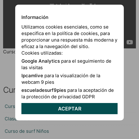
Información
Utilizamos cookies esenciales, como se
especifica en la política de cookies, para
proporcionar una respuesta más moderna y
eficaz a la navegación del sitio.
Curso de surf para niños en El Palmar
Cookies utilizadas:
Google Analytics
para el seguimiento de
las visitas
Ipcamlive
para la visualización de la
webcam 9 pies
Cursos de surf El Palmar
escueladesurf9pies
para la aceptación de
la protección de privacidad GDPR
Curso de surf El Palmar
ACEPTAR
Clases de surf en Conil
Curso de surf Niños