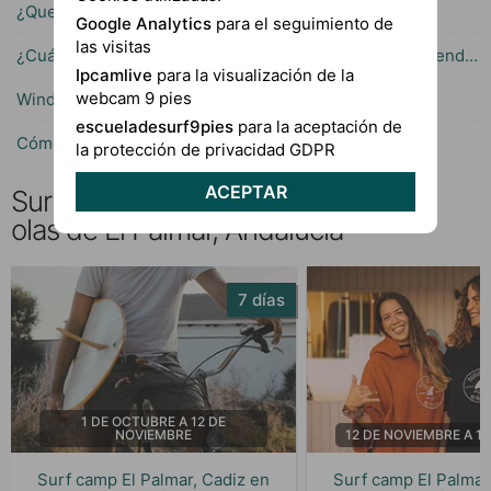
¿Que hora es mejor para surfear en El Palmar?
Google Analytics
para el seguimiento de
las visitas
¿Cuántos días de clases de surf se necesitan para aprender?
Ipcamlive
para la visualización de la
webcam 9 pies
Windguru El Palmar de Vejer
escueladesurf9pies
para la aceptación de
Cómo leer las previsiónes de Windguru
la protección de privacidad GDPR
ACEPTAR
Surf Camp en Cádiz: Descubre las
olas de El Palmar, Andalucía
7 días
1 DE OCTUBRE A 12 DE
NOVIEMBRE
12 DE NOVIEMBRE A 1
Surf camp El Palmar, Cadiz en
Surf camp El Palmar