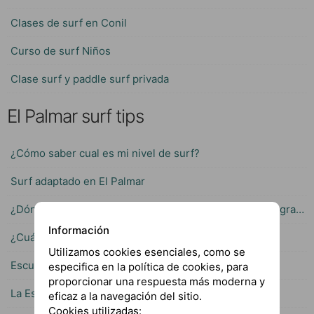
Clases de surf en Conil
Curso de surf Niños
Clase surf y paddle surf privada
El Palmar surf tips
¿Cómo saber cual es mi nivel de surf?
Surf adaptado en El Palmar
¿Dónde surfear cuando las olas en El Palmar son muy grandes?
Información
¿Cuál es la edad ideal para iniciar en el Surf?
Utilizamos cookies esenciales, como se
Escuela especializada en cursos de surf para niños
especifica en la política de cookies, para
proporcionar una respuesta más moderna y
La Escuela de Surf con mas experiencia en El Palmar
eficaz a la navegación del sitio.
Cookies utilizadas: