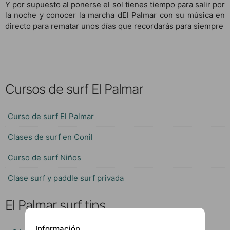
Y por supuesto al ponerse el sol tienes tiempo para salir por
la noche y conocer la marcha dEl Palmar con su música en
directo para rematar unos días que recordarás para siempre
Cursos de surf El Palmar
Curso de surf El Palmar
Clases de surf en Conil
Curso de surf Niños
Clase surf y paddle surf privada
El Palmar surf tips
Información