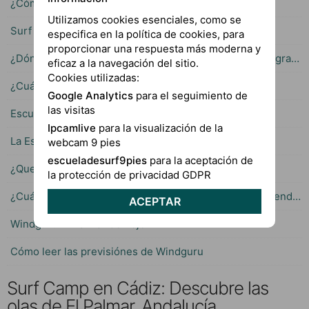
¿Cómo saber cual es mi nivel de surf?
Utilizamos cookies esenciales, como se
Surf adaptado en El Palmar
especifica en la política de cookies, para
proporcionar una respuesta más moderna y
¿Dónde surfear cuando las olas en El Palmar son muy grandes?
eficaz a la navegación del sitio.
Cookies utilizadas:
¿Cuál es la edad ideal para iniciar en el Surf?
Google Analytics
para el seguimiento de
las visitas
Escuela especializada en cursos de surf para niños
Ipcamlive
para la visualización de la
La Escuela de Surf con mas experiencia en El Palmar
webcam 9 pies
escueladesurf9pies
para la aceptación de
¿Que hora es mejor para surfear en El Palmar?
la protección de privacidad GDPR
¿Cuántos días de clases de surf se necesitan para aprender?
ACEPTAR
Windguru El Palmar de Vejer
Cómo leer las previsiónes de Windguru
Surf Camp en Cádiz: Descubre las
olas de El Palmar, Andalucía