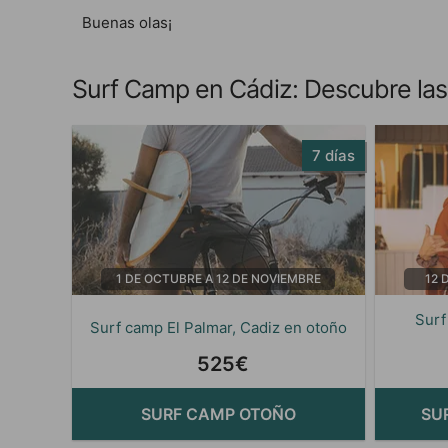
Buenas olas¡
Surf Camp en Cádiz: Descubre las 
7 días
1 DE OCTUBRE A 12 DE NOVIEMBRE
12 
Surf
Surf camp El Palmar, Cadiz en otoño
525€
SURF CAMP OTOÑO
SU