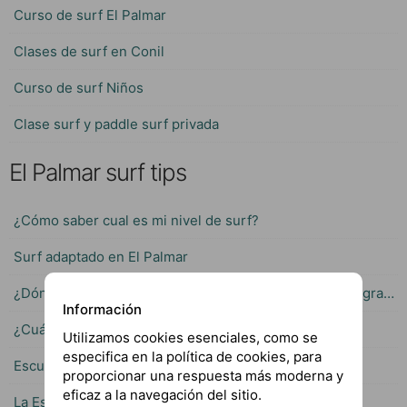
Curso de surf El Palmar
Clases de surf en Conil
Curso de surf Niños
Clase surf y paddle surf privada
El Palmar surf tips
¿Cómo saber cual es mi nivel de surf?
Surf adaptado en El Palmar
¿Dónde surfear cuando las olas en El Palmar son muy grandes?
Información
¿Cuál es la edad ideal para iniciar en el Surf?
Utilizamos cookies esenciales, como se
especifica en la política de cookies, para
Escuela especializada en cursos de surf para niños
proporcionar una respuesta más moderna y
eficaz a la navegación del sitio.
La Escuela de Surf con mas experiencia en El Palmar