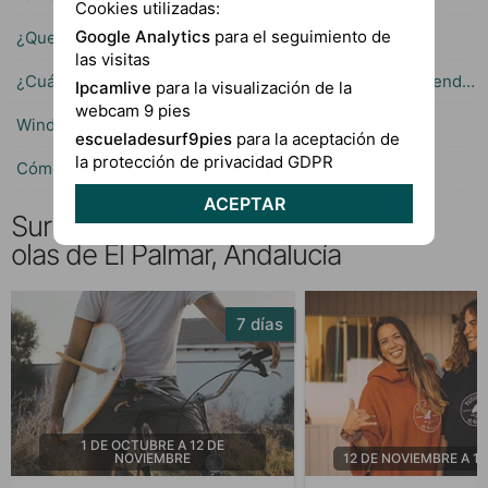
Cookies utilizadas:
Google Analytics
para el seguimiento de
¿Que hora es mejor para surfear en El Palmar?
las visitas
¿Cuántos días de clases de surf se necesitan para aprender?
Ipcamlive
para la visualización de la
webcam 9 pies
Windguru El Palmar de Vejer
escueladesurf9pies
para la aceptación de
la protección de privacidad GDPR
Cómo leer las previsiónes de Windguru
ACEPTAR
Surf Camp en Cádiz: Descubre las
olas de El Palmar, Andalucía
7 días
1 DE OCTUBRE A 12 DE
NOVIEMBRE
12 DE NOVIEMBRE A 1