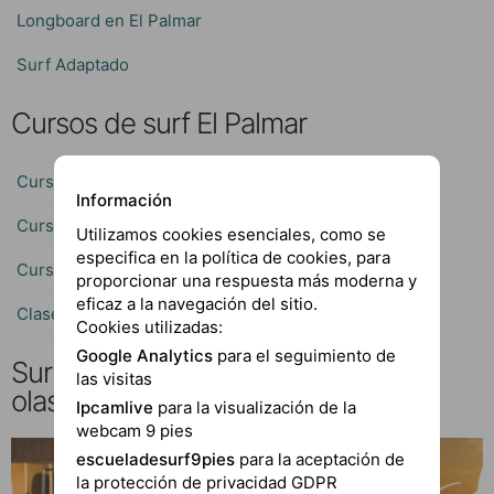
Longboard en El Palmar
Surf Adaptado
Cursos de surf El Palmar
Curso de surf El Palmar
Información
Curso de surf en Conil
Utilizamos cookies esenciales, como se
especifica en la política de cookies, para
Curso de surf Niños
proporcionar una respuesta más moderna y
eficaz a la navegación del sitio.
Clase surf y paddle surf privada
Cookies utilizadas:
Google Analytics
para el seguimiento de
Surf Camp en Cádiz: Descubre las
las visitas
olas de El Palmar, Andalucía
Ipcamlive
para la visualización de la
webcam 9 pies
escueladesurf9pies
para la aceptación de
7 días
la protección de privacidad GDPR