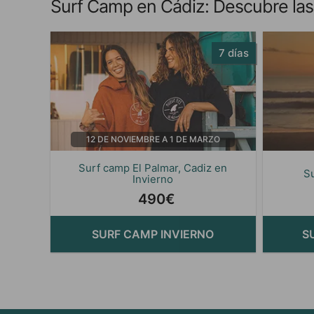
Surf Camp en Cádiz: Descubre las 
7 días
12 DE NOVIEMBRE A 1 DE MARZO
Surf camp El Palmar, Cadiz en
S
Invierno
490€
SURF CAMP INVIERNO
S