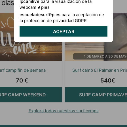
olas de El Palmar, Andalucía
Ipcamlive
para la visualización de la
webcam 9 pies
escueladesurf9pies
para la aceptación de
la protección de privacidad GDPR
2 días
ACEPTAR
1 DE MARZO A 30 DE MAY
urf camp fin de semana
Surf camp El Palmar en Pr
70 €
540€
URF CAMP WEEKEND
SURF CAMP PRIMAV
Explora todos nuestros surf camps