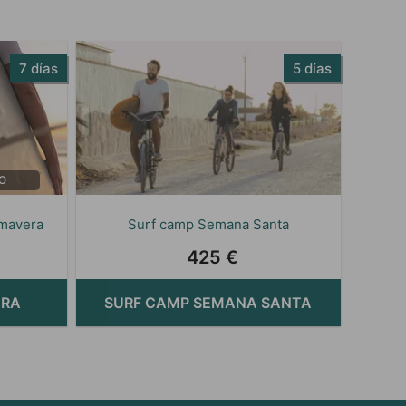
7 días
5 días
O
imavera
Surf camp Semana Santa
425 €
ERA
SURF CAMP SEMANA SANTA