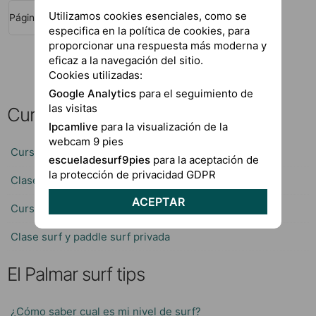
Utilizamos cookies esenciales, como se
Páginas
‹ anterior
siguiente ›
especifica en la política de cookies, para
proporcionar una respuesta más moderna y
eficaz a la navegación del sitio.
Cookies utilizadas:
Google Analytics
para el seguimiento de
las visitas
Cursos de surf El Palmar
Ipcamlive
para la visualización de la
webcam 9 pies
Curso de surf El Palmar
escueladesurf9pies
para la aceptación de
la protección de privacidad GDPR
Clases de surf en Conil
ACEPTAR
Curso de surf Niños
Clase surf y paddle surf privada
El Palmar surf tips
¿Cómo saber cual es mi nivel de surf?