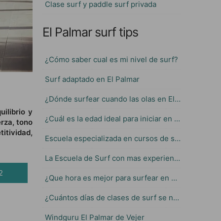
Clase surf y paddle surf privada
El Palmar surf tips
¿Cómo saber cual es mi nivel de surf?
Surf adaptado en El Palmar
¿Dónde surfear cuando las olas en El Palmar son muy grandes?
ilibrio y
¿Cuál es la edad ideal para iniciar en el Surf?
rza, tono
itividad,
Escuela especializada en cursos de surf para niños
La Escuela de Surf con mas experiencia en El Palmar
2
¿Que hora es mejor para surfear en El Palmar?
¿Cuántos días de clases de surf se necesitan para aprender?
Windguru El Palmar de Vejer