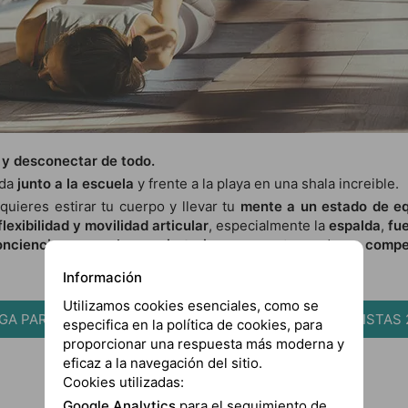
e y desconectar de todo.
ada
junto a la escuela
y frente a la playa en una shala increible.
quieres estirar tu cuerpo y llevar tu
mente a un estado de equ
flexibilidad y movilidad articular
, especialmente la
espalda
,
fue
onciencia corporal y respiratoria
, en un entorno de
no compet
Información
Utilizamos cookies esenciales, como se
GA PARA SURFISTAS 1
YOGA PARA SURFISTAS 
especifica en la política de cookies, para
proporcionar una respuesta más moderna y
eficaz a la navegación del sitio.
Cookies utilizadas:
Google Analytics
para el seguimiento de