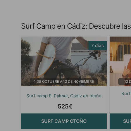
Surf Camp en Cádiz: Descubre las 
7 días
1 DE OCTUBRE A 12 DE NOVIEMBRE
12 
Surf
Surf camp El Palmar, Cadiz en otoño
525€
SURF CAMP OTOÑO
SU