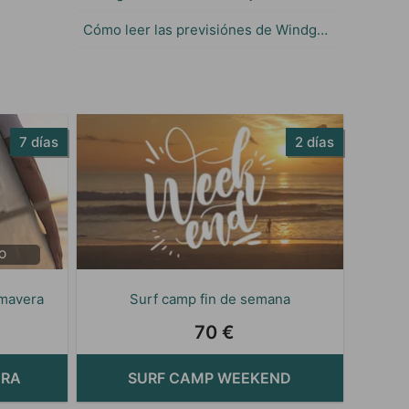
Cómo leer las previsiónes de Windguru
7 días
2 días
O
imavera
Surf camp fin de semana
70 €
ERA
SURF CAMP WEEKEND