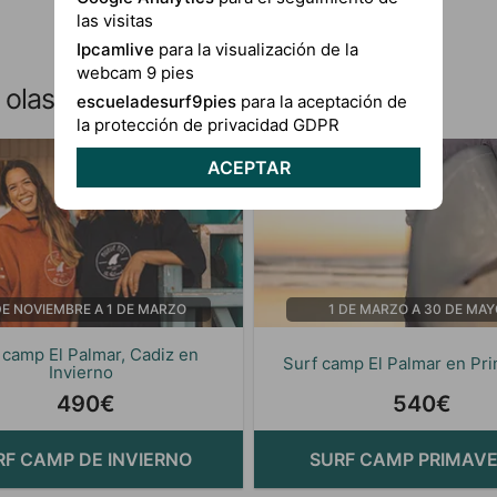
las visitas
Ipcamlive
para la visualización de la
webcam 9 pies
olas de El Palmar, Andalucía
escueladesurf9pies
para la aceptación de
la protección de privacidad GDPR
ACEPTAR
7 días
DE NOVIEMBRE A 1 DE MARZO
1 DE MARZO A 30 DE MAY
 camp El Palmar, Cadiz en
Surf camp El Palmar en Pr
Invierno
490€
540€
RF CAMP DE INVIERNO
SURF CAMP PRIMAV