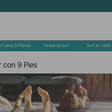
rf camp El Palmar
Tienda de surf
Surf en Cádiz
 con 9 Pies