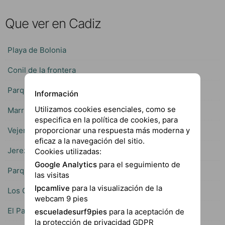
Que ver en Cadiz
Playa de Bolonia
Conil de la frontera
Parque Natural del Estrecho
Información
Utilizamos cookies esenciales, como se
Marruecos
especifica en la política de cookies, para
Vejer de la frontera
proporcionar una respuesta más moderna y
eficaz a la navegación del sitio.
Jerez de la frontera
Cookies utilizadas:
Google Analytics
para el seguimiento de
Parque Natural de la Breña y Marismas de Barbate
las visitas
Ipcamlive
para la visualización de la
Los Caños de Meca
webcam 9 pies
El Palmar de Vejer
escueladesurf9pies
para la aceptación de
la protección de privacidad GDPR